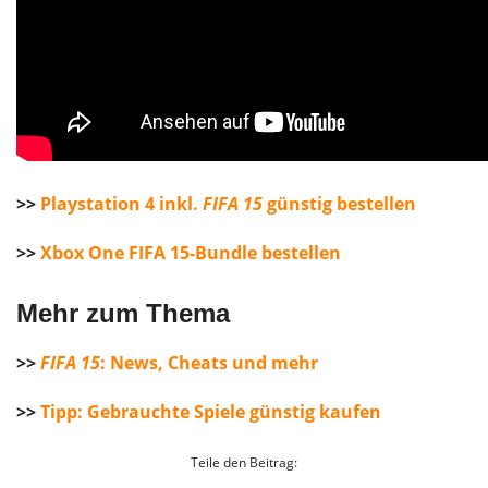
>>
Playstation 4 inkl.
FIFA 15
günstig bestellen
>>
Xbox One FIFA 15-Bundle bestellen
Mehr zum Thema
>>
FIFA 15
: News, Cheats und mehr
>>
Tipp: Gebrauchte Spiele günstig kaufen
Teile den Beitrag: