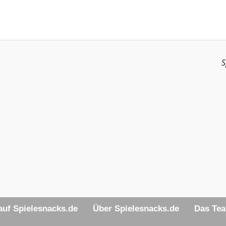
S
uf Spielesnacks.de
Über Spielesnacks.de
Das Te