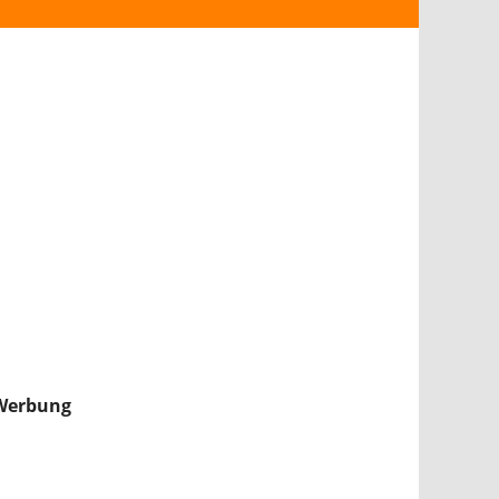
ANDROID
iPHONE & iPAD
NINTENDO 2DS/3DS
PS4
WII U
XBOX
NINTENDO SWITCH
Werbung