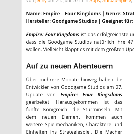
Von
Jenny
am 24. Juni 2015 in
Apps
,
Aufbau-Spiele
,
Name: Empire – Four Kingdoms | Genre: Strateg
Hersteller: Goodgame Studios | Geeignet fü
Empire: Four Kingdoms
ist das erfolgreichste 
dass die Goodgame Studios natürlich ihre 47
wollen. Vielleicht klappt es mit dem größten Up
Auf zu neuen Abenteuern
Über mehrere Monate hinweg haben die
Entwickler von Goodgame Studios am 27.
Update von
Empire: Four Kingsdoms
gearbeitet. Herausgekommen ist das
fünfte Königreich: die Sturminseln. Mit
dem neuen Element kommen auch
weitere Spielmechaniken, Charaktere und
Einheiten ins Strategiespiel. Die Macher