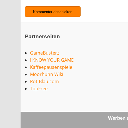
Partnerseiten
GameBusterz
I KNOW YOUR GAME
Kaffeepausenspiele
Moorhuhn Wiki
Rot-Blau.com
TopFree
Werben a