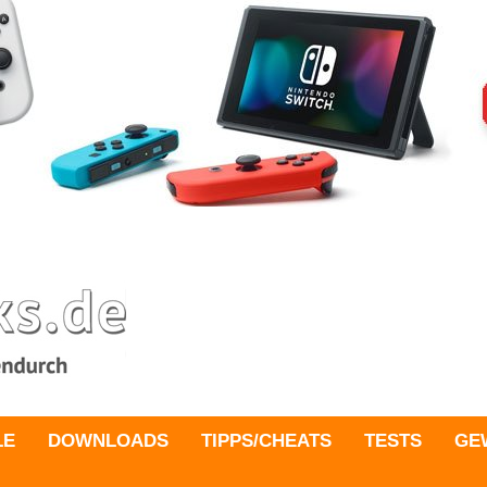
LE
DOWNLOADS
TIPPS/CHEATS
TESTS
GE