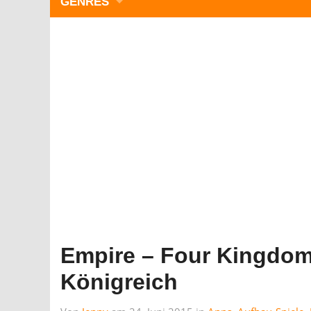
GENRES
WIMMELBILD
ZEITMANAGEMENT
3-GEWINNT
SIMULATOREN
ACTION
GESCHICKLICHKEIT
RÄTSEL & PUZZLE
KARTENSPIELE
STRATEGIE
Empire – Four Kingdom
Königreich