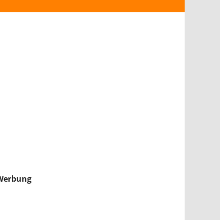
ANDROID
iPHONE & iPAD
NINTENDO 2DS/3DS
PS4
WII U
XBOX
NINTENDO SWITCH
Werbung