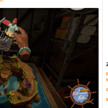
ws
M
M