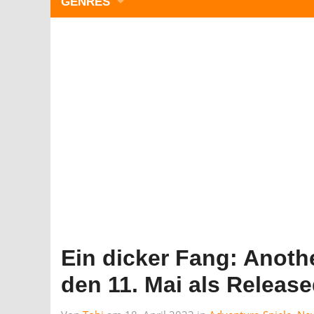
GENRES
WIMMELBILD
ZEITMANAGEMENT
3-GEWINNT
SIMULATOREN
ACTION
GESCHICKLICHKEIT
RÄTSEL & PUZZLE
KARTENSPIELE
STRATEGIE
Ein dicker Fang: Anothe
den 11. Mai als Releas