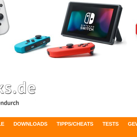
LE
DOWNLOADS
TIPPS/CHEATS
TESTS
GE