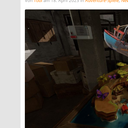
Von
Tobi
am 18. April 2023 in
Adventure-Spiele
,
Ne