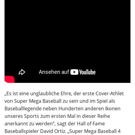
„Es ist eine unglaubliche Ehre, der erste Cover-Athlet
von Super Mega Baseball zu sein und im Spiel als
Baseballlegende neben Hunderten anderen Ikonen
unseres Sports zum ersten Mal in dieser Reihe
anerkannt zu werden“, sagt der Hall of Fame
Baseballspieler David Ortiz. „Super Mega Baseball 4