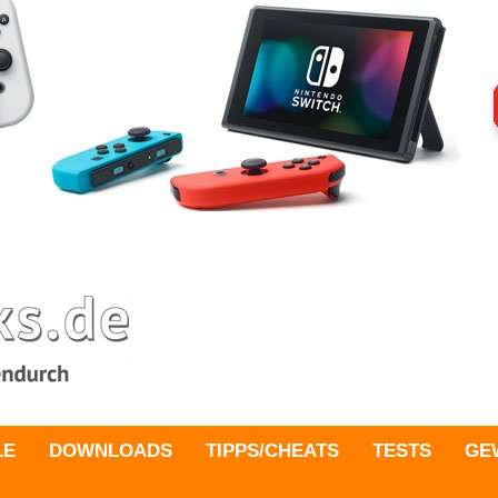
LE
DOWNLOADS
TIPPS/CHEATS
TESTS
GE