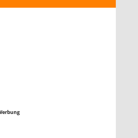
ANDROID
iPHONE & iPAD
NINTENDO 2DS/3DS
PS4
WII U
XBOX
NINTENDO SWITCH
Werbung