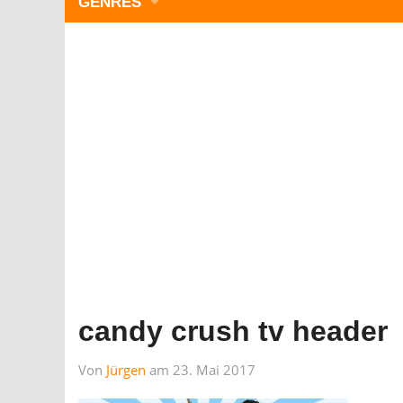
GENRES
WIMMELBILD
ZEITMANAGEMENT
3-GEWINNT
SIMULATOREN
ACTION
GESCHICKLICHKEIT
RÄTSEL & PUZZLE
KARTENSPIELE
STRATEGIE
candy crush tv header
Von
Jürgen
am 23. Mai 2017