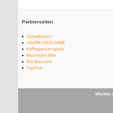
Partnerseiten
GameBusterz
I KNOW YOUR GAME
Kaffeepausenspiele
Moorhuhn Wiki
Rot-Blau.com
TopFree
Werben a