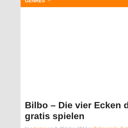
GENRES
WIMMELBILD
ZEITMANAGEMENT
3-GEWINNT
SIMULATOREN
ACTION
GESCHICKLICHKEIT
RÄTSEL & PUZZLE
KARTENSPIELE
STRATEGIE
Bilbo – Die vier Ecken 
gratis spielen