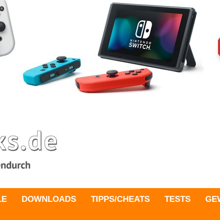
LE
DOWNLOADS
TIPPS/CHEATS
TESTS
GE