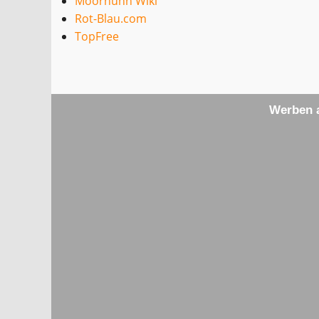
Moorhuhn Wiki
Rot-Blau.com
TopFree
Werben a