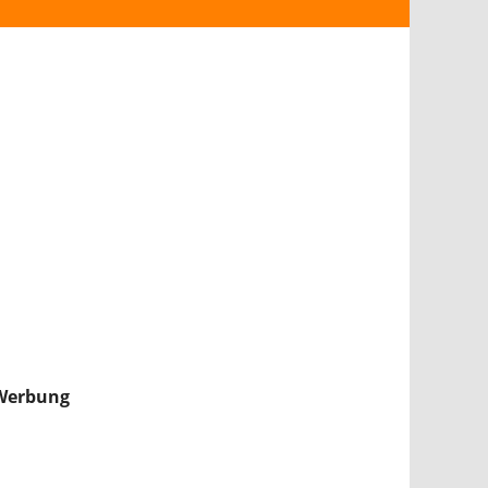
ANDROID
iPHONE & iPAD
NINTENDO 2DS/3DS
PS4
WII U
XBOX
NINTENDO SWITCH
Werbung