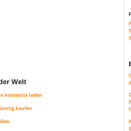
der Welt
on kostenlos laden
günstig kaufen
llen
W