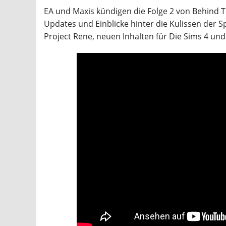
EA und Maxis kündigen die Folge 2 von Behind T
Updates und Einblicke hinter die Kulissen der Sp
Project Rene, neuen Inhalten für Die Sims 4 un