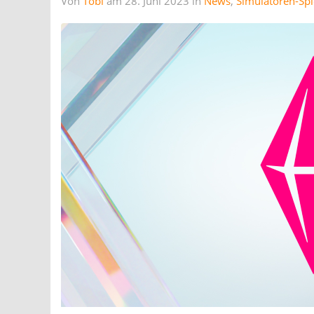
Von
Tobi
am 28. Juni 2023 in
News
,
Simulatoren-Spi