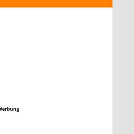
ANDROID
iPHONE & iPAD
NINTENDO 2DS/3DS
PS4
WII U
XBOX
NINTENDO SWITCH
Werbung