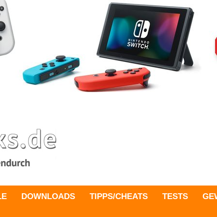
LE
DOWNLOADS
TIPPS/CHEATS
TESTS
GE