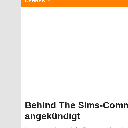
GENRES
WIMMELBILD
ZEITMANAGEMENT
3-GEWINNT
SIMULATOREN
ACTION
GESCHICKLICHKEIT
RÄTSEL & PUZZLE
KARTENSPIELE
STRATEGIE
Behind The Sims-Comm
angekündigt