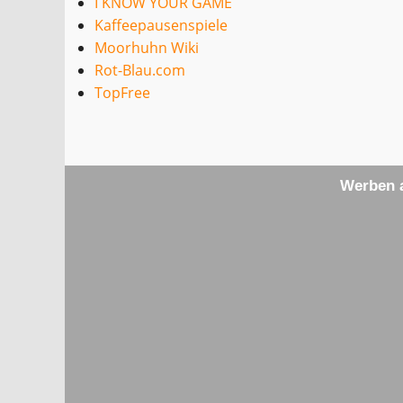
I KNOW YOUR GAME
Kaffeepausenspiele
Moorhuhn Wiki
Rot-Blau.com
TopFree
Werben a