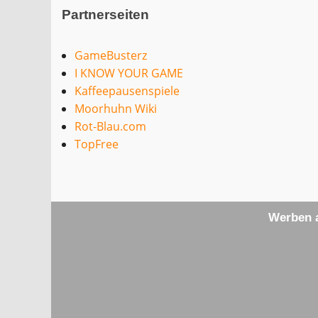
Partnerseiten
GameBusterz
I KNOW YOUR GAME
Kaffeepausenspiele
Moorhuhn Wiki
Rot-Blau.com
TopFree
Werben a