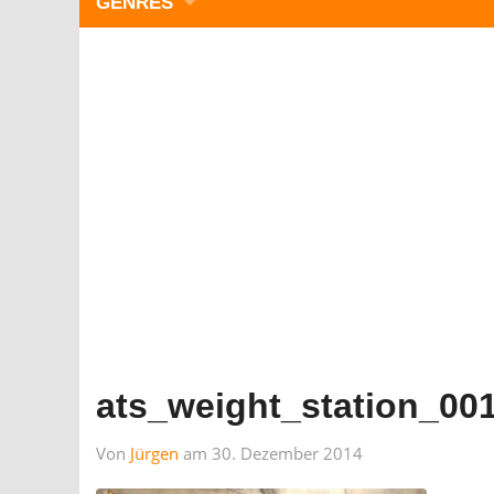
GENRES
WIMMELBILD
ZEITMANAGEMENT
3-GEWINNT
SIMULATOREN
ACTION
GESCHICKLICHKEIT
RÄTSEL & PUZZLE
KARTENSPIELE
STRATEGIE
ats_weight_station_00
Von
Jürgen
am 30. Dezember 2014