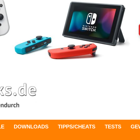
LE
DOWNLOADS
TIPPS/CHEATS
TESTS
GE