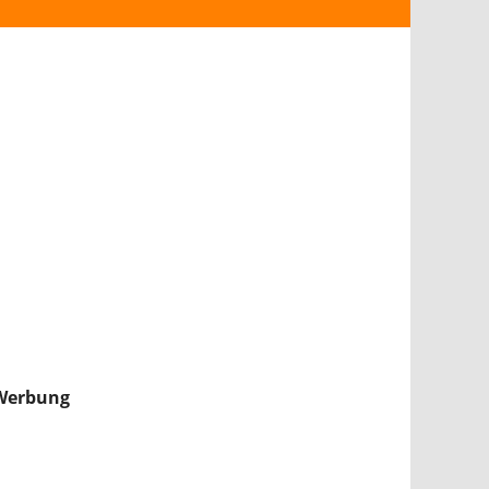
ANDROID
iPHONE & iPAD
NINTENDO 2DS/3DS
PS4
WII U
XBOX
NINTENDO SWITCH
Werbung