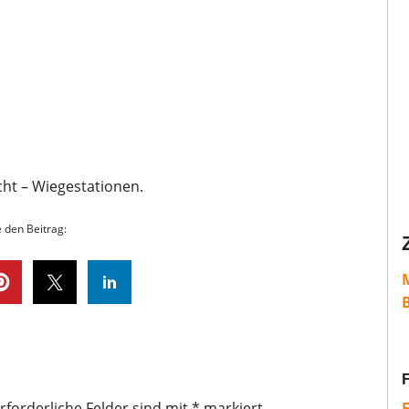
cht – Wiegestationen.
e den Beitrag:
rforderliche Felder sind mit
*
markiert