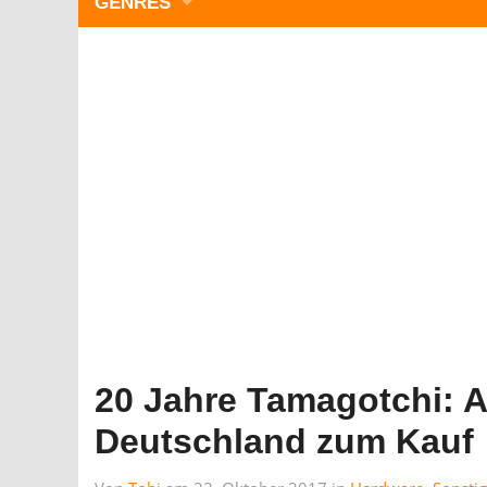
GENRES
WIMMELBILD
ZEITMANAGEMENT
3-GEWINNT
SIMULATOREN
ACTION
GESCHICKLICHKEIT
RÄTSEL & PUZZLE
KARTENSPIELE
STRATEGIE
20 Jahre Tamagotchi: A
Deutschland zum Kauf