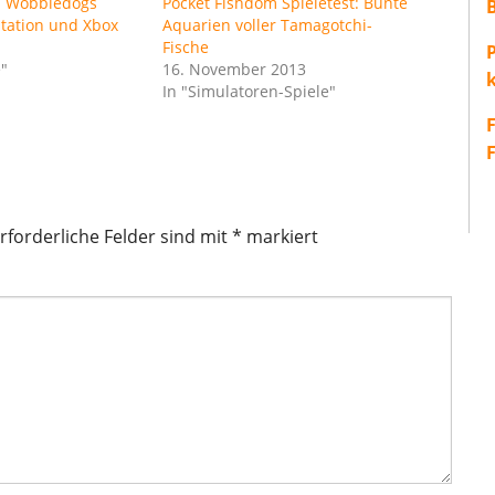
el Wobbledogs
Pocket Fishdom Spieletest: Bunte
station und Xbox
Aquarien voller Tamagotchi-
Fische
P
e"
16. November 2013
In "Simulatoren-Spiele"
rforderliche Felder sind mit
*
markiert