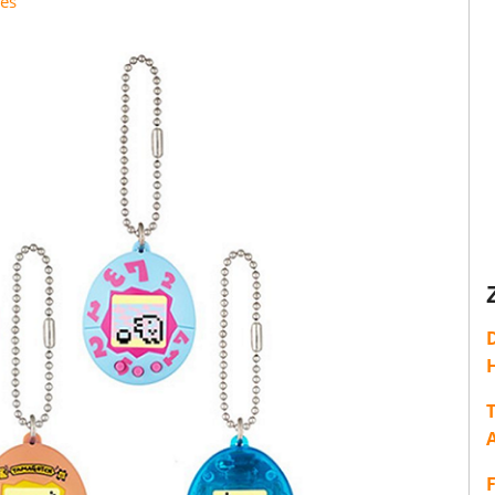
ges
H
T