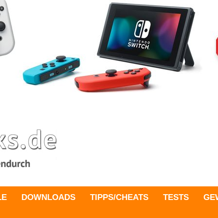
LE
DOWNLOADS
TIPPS/CHEATS
TESTS
GE