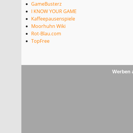
GameBusterz
I KNOW YOUR GAME
Kaffeepausenspiele
Moorhuhn Wiki
Rot-Blau.com
TopFree
Werben a