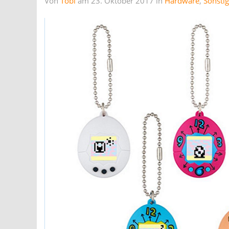
Von
Tobi
am 23. Oktober 2017 in
Hardware
,
Sonsti