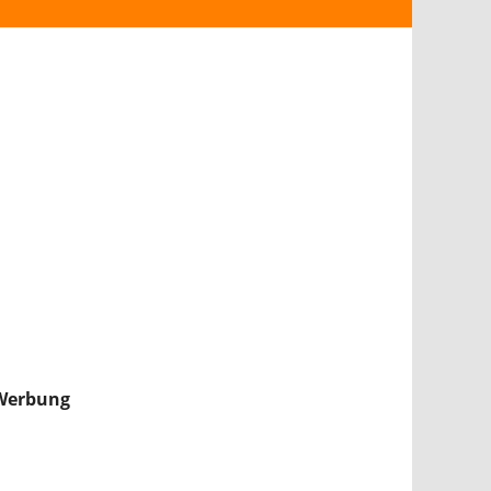
ANDROID
iPHONE & iPAD
NINTENDO 2DS/3DS
PS4
WII U
XBOX
NINTENDO SWITCH
Werbung