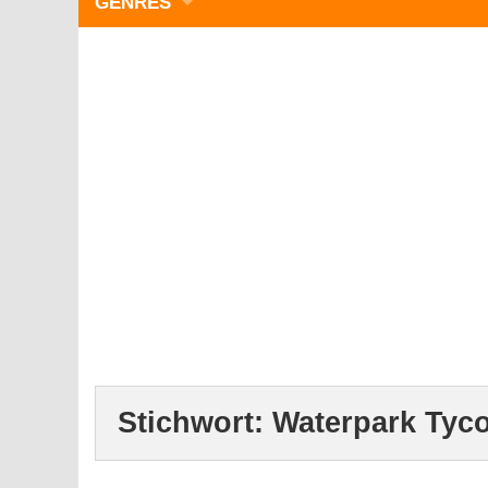
GENRES
WIMMELBILD
ZEITMANAGEMENT
3-GEWINNT
SIMULATOREN
ACTION
GESCHICKLICHKEIT
RÄTSEL & PUZZLE
KARTENSPIELE
STRATEGIE
Stichwort:
Waterpark Tyc