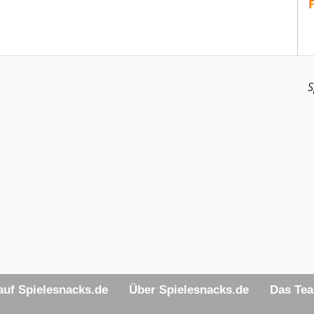
S
uf Spielesnacks.de
Über Spielesnacks.de
Das Te