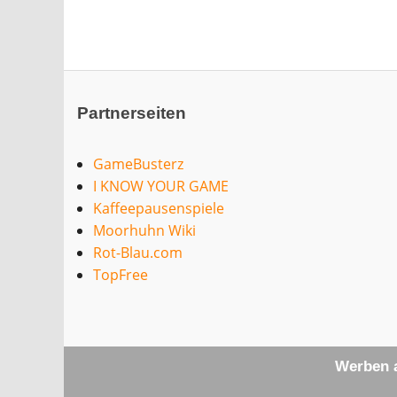
Partnerseiten
GameBusterz
I KNOW YOUR GAME
Kaffeepausenspiele
Moorhuhn Wiki
Rot-Blau.com
TopFree
Werben a