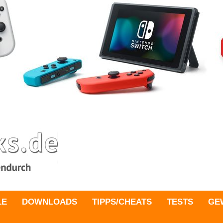
LE
DOWNLOADS
TIPPS/CHEATS
TESTS
GE