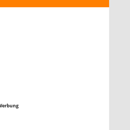
ANDROID
iPHONE & iPAD
NINTENDO 2DS/3DS
PS4
WII U
XBOX
NINTENDO SWITCH
Werbung