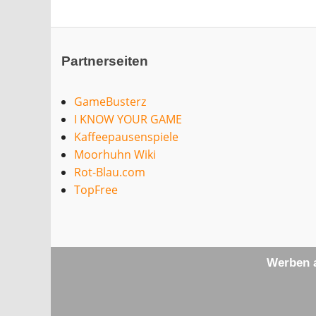
Partnerseiten
GameBusterz
I KNOW YOUR GAME
Kaffeepausenspiele
Moorhuhn Wiki
Rot-Blau.com
TopFree
Werben a