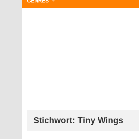
GENRES
WIMMELBILD
ZEITMANAGEMENT
3-GEWINNT
SIMULATOREN
ACTION
GESCHICKLICHKEIT
RÄTSEL & PUZZLE
KARTENSPIELE
STRATEGIE
Stichwort:
Tiny Wings