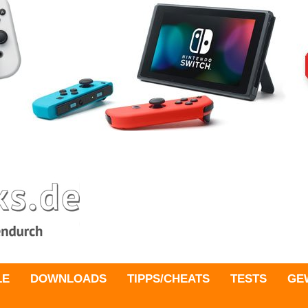
LE
DOWNLOADS
TIPPS/CHEATS
TESTS
GE