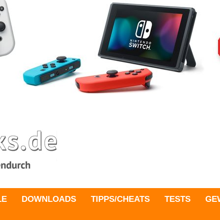
LE
DOWNLOADS
TIPPS/CHEATS
TESTS
GE