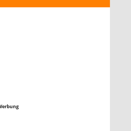
ANDROID
iPHONE & iPAD
NINTENDO 2DS/3DS
PS4
WII U
XBOX
NINTENDO SWITCH
Werbung