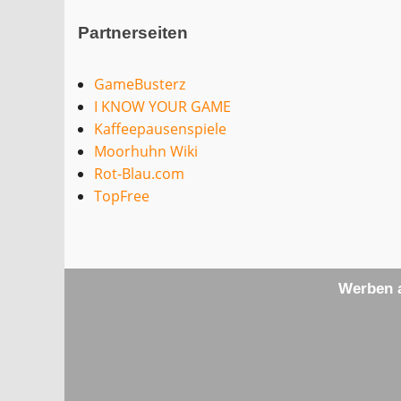
Partnerseiten
GameBusterz
I KNOW YOUR GAME
Kaffeepausenspiele
Moorhuhn Wiki
Rot-Blau.com
TopFree
Werben a