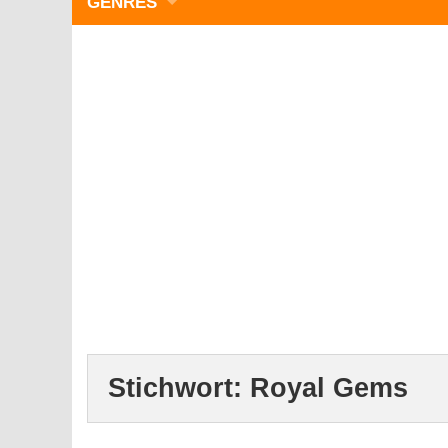
GENRES
WIMMELBILD
ZEITMANAGEMENT
3-GEWINNT
SIMULATOREN
ACTION
GESCHICKLICHKEIT
RÄTSEL & PUZZLE
KARTENSPIELE
STRATEGIE
Stichwort:
Royal Gems