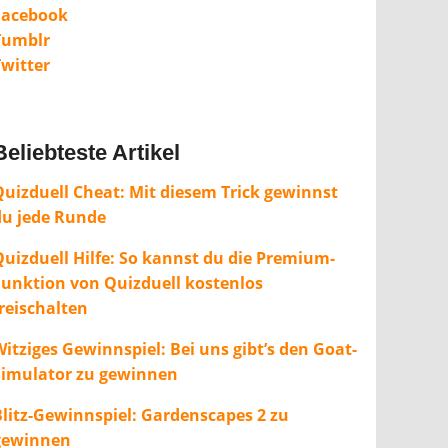
Facebook
Tumblr
Twitter
Beliebteste Artikel
Quizduell Cheat: Mit diesem Trick gewinnst
du jede Runde
Quizduell Hilfe: So kannst du die Premium-
Funktion von Quizduell kostenlos
freischalten
itziges Gewinnspiel: Bei uns gibt’s den Goat-
Simulator zu gewinnen
Blitz-Gewinnspiel: Gardenscapes 2 zu
gewinnen