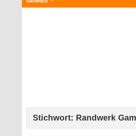
GENRES
WIMMELBILD
ZEITMANAGEMENT
3-GEWINNT
SIMULATOREN
ACTION
GESCHICKLICHKEIT
RÄTSEL & PUZZLE
KARTENSPIELE
STRATEGIE
Stichwort:
Randwerk Gam