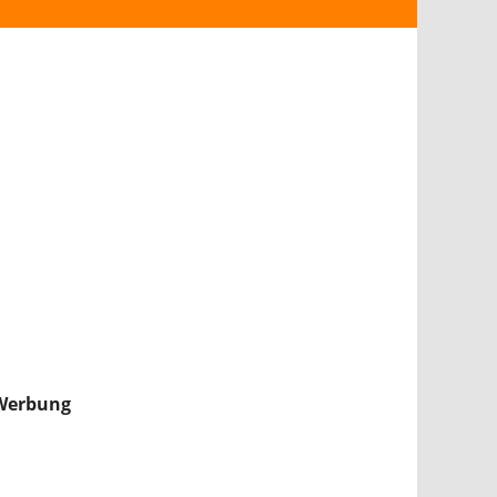
ANDROID
iPHONE & iPAD
NINTENDO 2DS/3DS
PS4
WII U
XBOX
NINTENDO SWITCH
Werbung