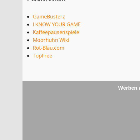
GameBusterz
I KNOW YOUR GAME
Kaffeepausenspiele
Moorhuhn Wiki
Rot-Blau.com
TopFree
Werben a