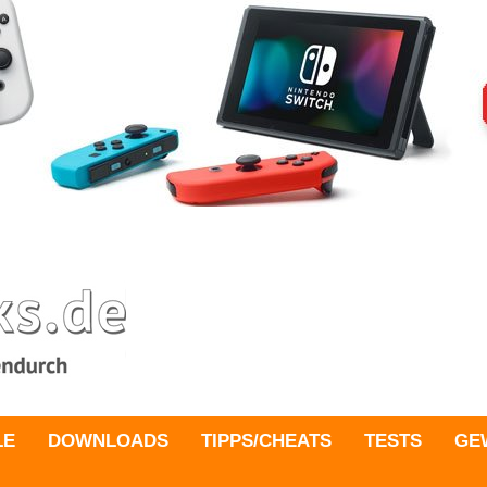
LE
DOWNLOADS
TIPPS/CHEATS
TESTS
GE