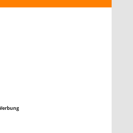
ANDROID
iPHONE & iPAD
NINTENDO 2DS/3DS
PS4
WII U
XBOX
NINTENDO SWITCH
Werbung