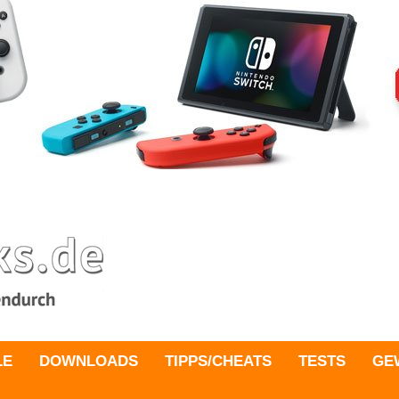
LE
DOWNLOADS
TIPPS/CHEATS
TESTS
GE