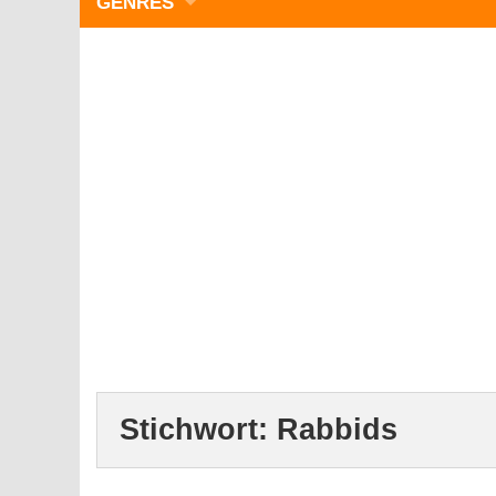
GENRES
WIMMELBILD
ZEITMANAGEMENT
3-GEWINNT
SIMULATOREN
ACTION
GESCHICKLICHKEIT
RÄTSEL & PUZZLE
KARTENSPIELE
STRATEGIE
Stichwort:
Rabbids