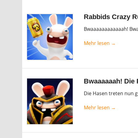
Rabbids Crazy Ru
Bwaaaaaaaaaaaah! Bwa
Mehr lesen →
Bwaaaaaah! Die R
Die Hasen treten nun g
Mehr lesen →