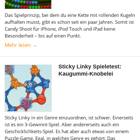
Das Spielprinzip, bei dem du eine Kette mit rollenden Kugeln
aufhalten musst, gibt es schon seit ein paar Jahren. Somit ist
Candy Shoot für iPhone, iPod Touch und iPad keine
Besonderheit – bis auf einen Punkt.
Mehr lesen →
Sticky Linky Spieletest:
Kaugummi-Knobelei
Sticky Linky in ein Genre einzuordnen, ist schwer. Einerseits
ist es ein 3-Gewinnt-Spiel. Aber andererseits auch ein
Geschicklichkeits-Spiel. Es hat aber auch etwas von einem
Puzzle-Game. Egal, in welches Genre es gehört: Das