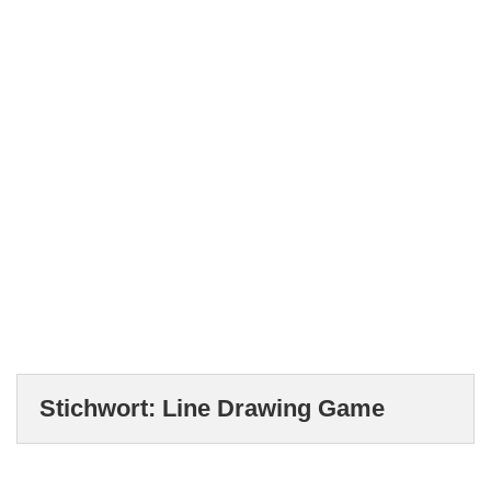
Stichwort:
Line Drawing Game