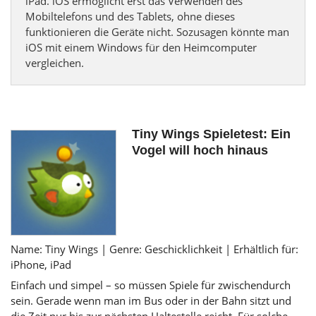
iPad. iOS ermöglicht erst das Verwenden des
Mobiltelefons und des Tablets, ohne dieses
funktionieren die Geräte nicht. Sozusagen könnte man
iOS mit einem Windows für den Heimcomputer
vergleichen.
Tiny Wings Spieletest: Ein
Vogel will hoch hinaus
Name: Tiny Wings | Genre: Geschicklichkeit | Erhältlich für:
iPhone, iPad
Einfach und simpel – so müssen Spiele für zwischendurch
sein. Gerade wenn man im Bus oder in der Bahn sitzt und
die Zeit nur bis zur nächsten Haltestelle reicht. Für solche