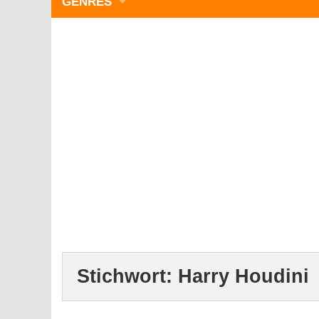
GENRES
WIMMELBILD
ZEITMANAGEMENT
3-GEWINNT
SIMULATOREN
ACTION
GESCHICKLICHKEIT
RÄTSEL & PUZZLE
KARTENSPIELE
STRATEGIE
Stichwort:
Harry Houdini