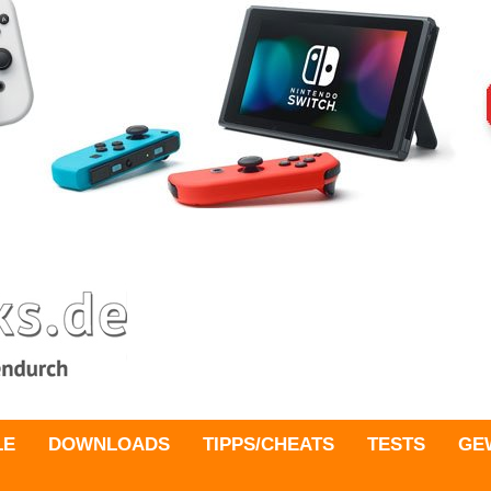
LE
DOWNLOADS
TIPPS/CHEATS
TESTS
GE