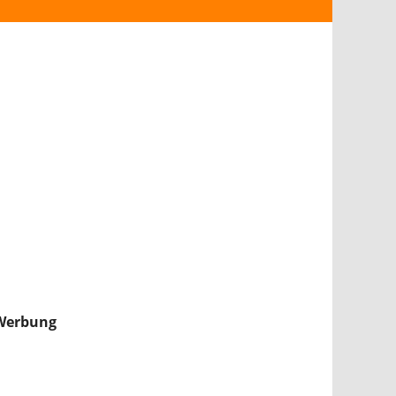
ANDROID
iPHONE & iPAD
NINTENDO 2DS/3DS
PS4
WII U
XBOX
NINTENDO SWITCH
Werbung