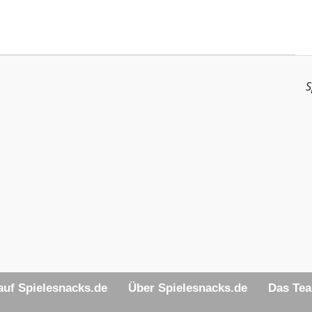
S
uf Spielesnacks.de
Über Spielesnacks.de
Das Te