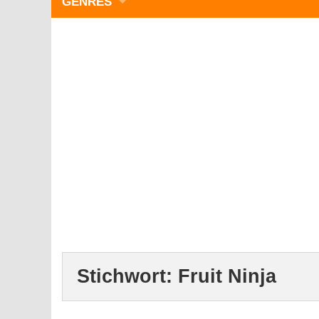
GENRES
WIMMELBILD
ZEITMANAGEMENT
3-GEWINNT
SIMULATOREN
ACTION
GESCHICKLICHKEIT
RÄTSEL & PUZZLE
KARTENSPIELE
STRATEGIE
Stichwort:
Fruit Ninja