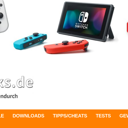
LE
DOWNLOADS
TIPPS/CHEATS
TESTS
GE