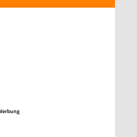
ANDROID
iPHONE & iPAD
NINTENDO 2DS/3DS
PS4
WII U
XBOX
NINTENDO SWITCH
Werbung