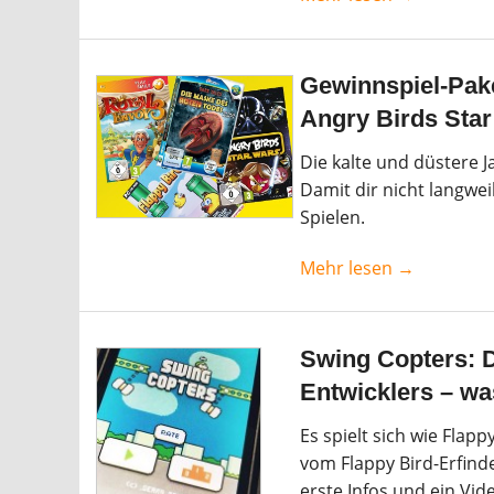
Gewinnspiel-Pak
Angry Birds Sta
Die kalte und düstere J
Damit dir nicht langwei
Spielen.
Mehr lesen →
Swing Copters: D
Entwicklers – wa
Es spielt sich wie Flapp
vom Flappy Bird-Erfinde
erste Infos und ein Vid