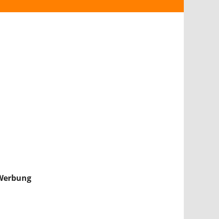
ANDROID
iPHONE & iPAD
NINTENDO 2DS/3DS
PS4
WII U
XBOX
NINTENDO SWITCH
Werbung