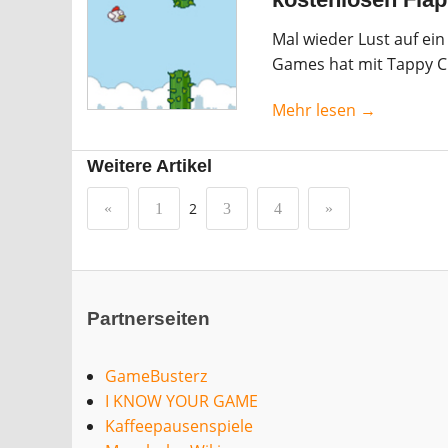
Mal wieder Lust auf ein
Games hat mit Tappy Ch
Mehr lesen →
Weitere Artikel
2
«
1
3
4
»
Partnerseiten
GameBusterz
I KNOW YOUR GAME
Kaffeepausenspiele