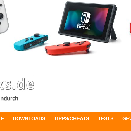
LE
DOWNLOADS
TIPPS/CHEATS
TESTS
GE