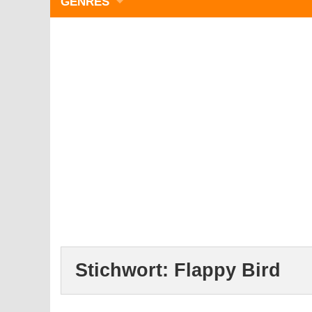
GENRES
WIMMELBILD
ZEITMANAGEMENT
3-GEWINNT
SIMULATOREN
ACTION
GESCHICKLICHKEIT
RÄTSEL & PUZZLE
KARTENSPIELE
STRATEGIE
Stichwort:
Flappy Bird