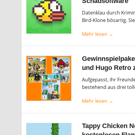
Schadsoftware
Datenklau durch Krimin
Bird-Klone bösartig. S
Mehr lesen →
Gewinnspielpaket
und Hugo Retro 
Aufgepasst, ihr Freunde
bestehend aus drei tol
Mehr lesen →
Tappy Chicken N
kostenlosen Flap