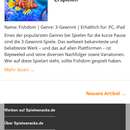
Name: Fishdom | Genre: 3-Gewinnt | Erhältlich für: PC, iPad
Eines der populärsten Genres bei Spielen für die kurze Pause
sind die 3-Gewinnt-Spiele. Das weltweit bekannteste und
beliebteste Werk – und das auf allen Plattformen – ist
Bejeweled und seine diversen Nachfolger sowie Variationen.
Wer auf diese Spielart steht, sollte Fishdom gespielt haben.
Mehr lesen →
Neuere Artikel →
Werben auf Spielesnacks.de
Über Spielesnacks.de