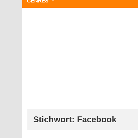
GENRES
WIMMELBILD
ZEITMANAGEMENT
3-GEWINNT
SIMULATOREN
ACTION
GESCHICKLICHKEIT
RÄTSEL & PUZZLE
KARTENSPIELE
STRATEGIE
Stichwort:
Facebook