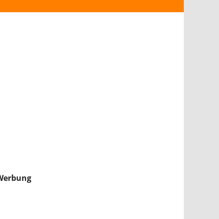
ANDROID
iPHONE & iPAD
NINTENDO 2DS/3DS
PS4
WII U
XBOX
NINTENDO SWITCH
Werbung