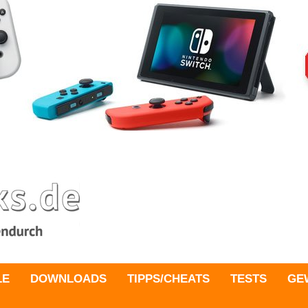
LE
DOWNLOADS
TIPPS/CHEATS
TESTS
GE