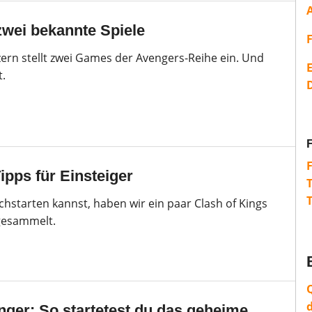
zwei bekannte Spiele
rn stellt zwei Games der Avengers-Reihe ein. Und
E
t.
ipps für Einsteiger
chstarten kannst, haben wir ein paar Clash of Kings
gesammelt.
ger: So startetest du das geheime