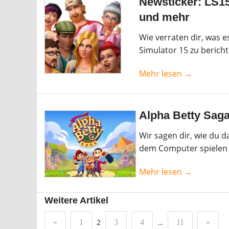
Newsticker: LS15,
und mehr
Wie verraten dir, was 
Simulator 15 zu bericht
Mehr lesen →
Alpha Betty Saga
Wir sagen dir, wie du 
dem Computer spielen 
Mehr lesen →
Weitere Artikel
2
…
«
1
3
4
11
»