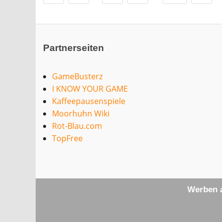
Partnerseiten
GameBusterz
I KNOW YOUR GAME
Kaffeepausenspiele
Moorhuhn Wiki
Rot-Blau.com
TopFree
Werben a