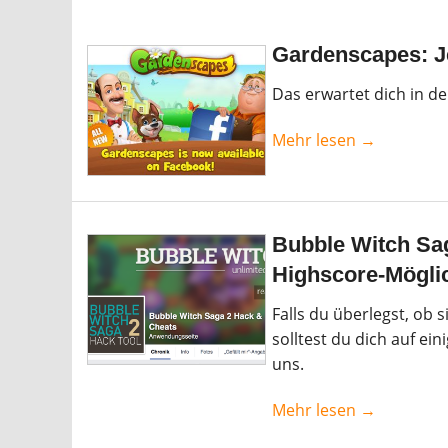
Gardenscapes: Je
Das erwartet dich in de
Mehr lesen →
Bubble Witch Sag
Highscore-Mögli
Falls du überlegst, ob 
solltest du dich auf ei
uns.
Mehr lesen →