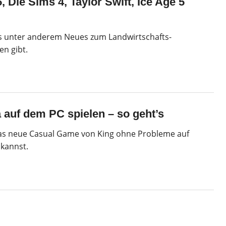
 Die Sims 4, Taylor Swift, Ice Age 5
es unter anderem Neues zum Landwirtschafts-
en gibt.
 auf dem PC spielen – so geht’s
das neue Casual Game von King ohne Probleme auf
kannst.