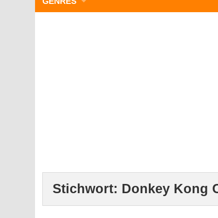
GENRES
WIMMELBILD
ZEITMANAGEMENT
3-GEWINNT
SIMULATOREN
ACTION
GESCHICKLICHKEIT
RÄTSEL & PUZZLE
KARTENSPIELE
STRATEGIE
Stichwort:
Donkey Kong C