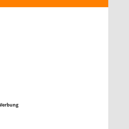
ANDROID
iPHONE & iPAD
NINTENDO 2DS/3DS
PS4
WII U
XBOX
NINTENDO SWITCH
Werbung