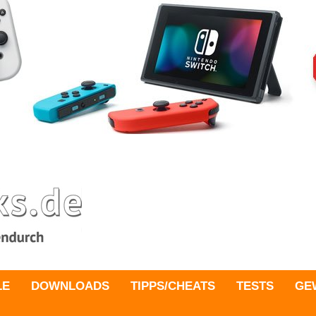
LE
DOWNLOADS
TIPPS/CHEATS
TESTS
GE