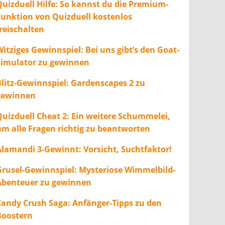
Quizduell Hilfe: So kannst du die Premium-
Funktion von Quizduell kostenlos
freischalten
itziges Gewinnspiel: Bei uns gibt’s den Goat-
Simulator zu gewinnen
Blitz-Gewinnspiel: Gardenscapes 2 zu
gewinnen
Quizduell Cheat 2: Ein weitere Schummelei,
um alle Fragen richtig zu beantworten
Alamandi 3-Gewinnt: Vorsicht, Suchtfaktor!
Grusel-Gewinnspiel: Mysteriose Wimmelbild-
Abenteuer zu gewinnen
Candy Crush Saga: Anfänger-Tipps zu den
Boostern