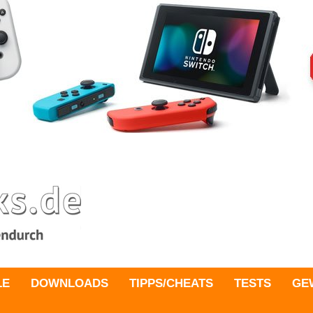
LE
DOWNLOADS
TIPPS/CHEATS
TESTS
GE