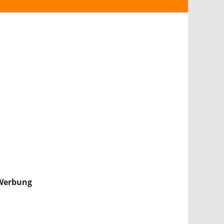
ANDROID
iPHONE & iPAD
NINTENDO 2DS/3DS
PS4
WII U
XBOX
NINTENDO SWITCH
Werbung