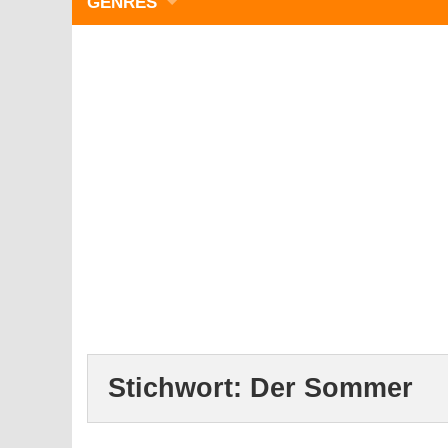
GENRES
WIMMELBILD
ZEITMANAGEMENT
3-GEWINNT
SIMULATOREN
ACTION
GESCHICKLICHKEIT
RÄTSEL & PUZZLE
KARTENSPIELE
STRATEGIE
Stichwort:
Der Sommer