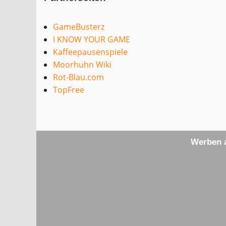
GameBusterz
I KNOW YOUR GAME
Kaffeepausenspiele
Moorhuhn Wiki
Rot-Blau.com
TopFree
Werben a