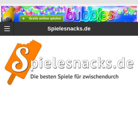
Spielesnacks.de