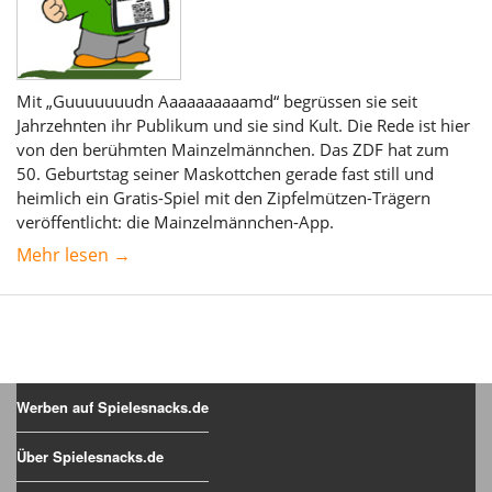
Mit „Guuuuuuudn Aaaaaaaaaamd“ begrüssen sie seit
Jahrzehnten ihr Publikum und sie sind Kult. Die Rede ist hier
von den berühmten Mainzelmännchen. Das ZDF hat zum
50. Geburtstag seiner Maskottchen gerade fast still und
heimlich ein Gratis-Spiel mit den Zipfelmützen-Trägern
veröffentlicht: die Mainzelmännchen-App.
Mehr lesen →
Werben auf Spielesnacks.de
Über Spielesnacks.de