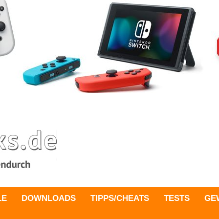
LE
DOWNLOADS
TIPPS/CHEATS
TESTS
GE