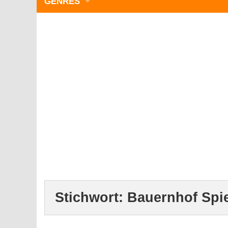
GENRES
WIMMELBILD
ZEITMANAGEMENT
3-GEWINNT
SIMULATOREN
ACTION
GESCHICKLICHKEIT
RÄTSEL & PUZZLE
KARTENSPIELE
STRATEGIE
Stichwort:
Bauernhof Spie