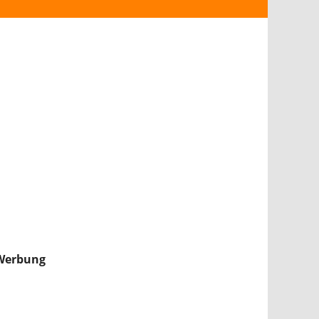
ANDROID
iPHONE & iPAD
NINTENDO 2DS/3DS
PS4
WII U
XBOX
NINTENDO SWITCH
Werbung