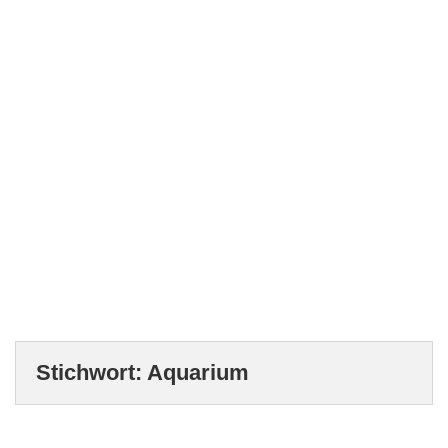
Stichwort:
Aquarium