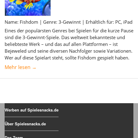
Name: Fishdom | Genre: 3-Gewinnt | Erhältlich für: PC, iPad
Eines der populärsten Genres bei Spielen für die kurze Pause
sind die 3-Gewinnt-Spiele. Das weltweit bekannteste und
beliebteste Werk – und das auf allen Plattformen – ist
Bejeweled und seine diversen Nachfolger sowie Variationen.
Wer auf diese Spielart steht, sollte Fishdom gespielt haben.
Mehr lesen →
Werben auf Spielesnacks.de
Über Spielesnacks.de
Das Team