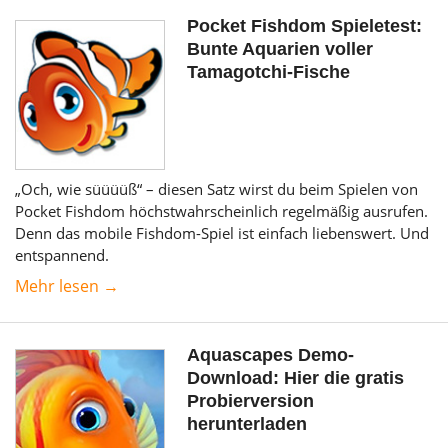
Pocket Fishdom Spieletest:
Bunte Aquarien voller
Tamagotchi-Fische
„Och, wie süüüüß“ – diesen Satz wirst du beim Spielen von
Pocket Fishdom höchstwahrscheinlich regelmäßig ausrufen.
Denn das mobile Fishdom-Spiel ist einfach liebenswert. Und
entspannend.
Mehr lesen →
Aquascapes Demo-
Download: Hier die gratis
Probierversion
herunterladen