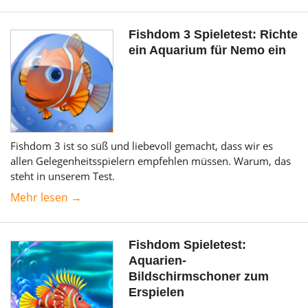
Fishdom 3 Spieletest: Richte
ein Aquarium für Nemo ein
Fishdom 3 ist so süß und liebevoll gemacht, dass wir es
allen Gelegenheitsspielern empfehlen müssen. Warum, das
steht in unserem Test.
Mehr lesen →
Fishdom Spieletest:
Aquarien-
Bildschirmschoner zum
Erspielen