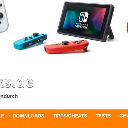
LE
DOWNLOADS
TIPPS/CHEATS
TESTS
GE