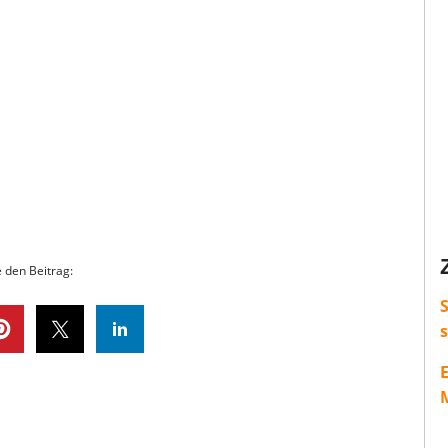
e den Beitrag:
S
M