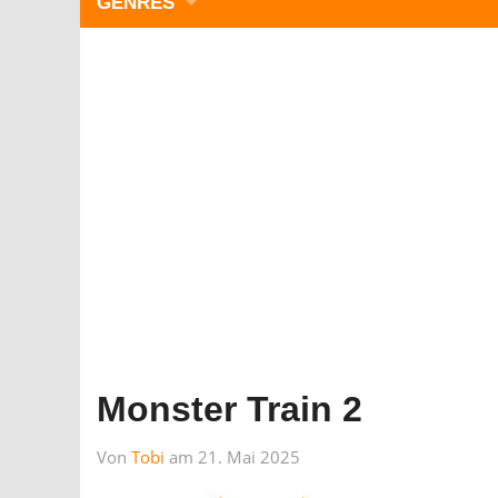
GENRES
WIMMELBILD
ZEITMANAGEMENT
3-GEWINNT
SIMULATOREN
ACTION
GESCHICKLICHKEIT
RÄTSEL & PUZZLE
KARTENSPIELE
STRATEGIE
Monster Train 2
Von
Tobi
am 21. Mai 2025