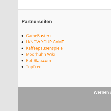
Partnerseiten
GameBusterz
I KNOW YOUR GAME
Kaffeepausenspiele
Moorhuhn Wiki
Rot-Blau.com
TopFree
Werben a