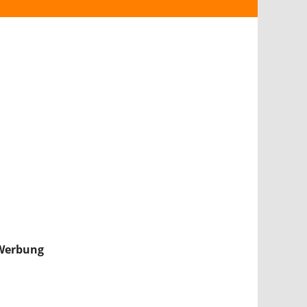
ANDROID
iPHONE & iPAD
NINTENDO 2DS/3DS
PS4
WII U
XBOX
NINTENDO SWITCH
Werbung