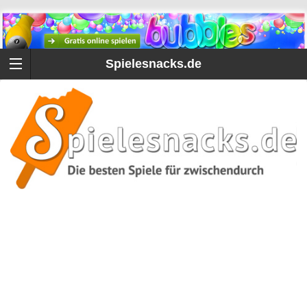
Spielesnacks.de