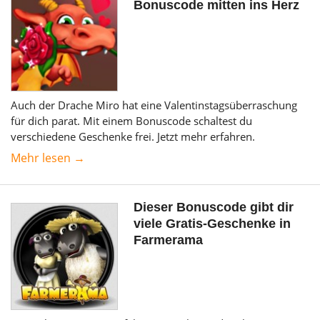
Bonuscode mitten ins Herz
Auch der Drache Miro hat eine Valentinstagsüberraschung
für dich parat. Mit einem Bonuscode schaltest du
verschiedene Geschenke frei. Jetzt mehr erfahren.
Mehr lesen →
Dieser Bonuscode gibt dir
viele Gratis-Geschenke in
Farmerama