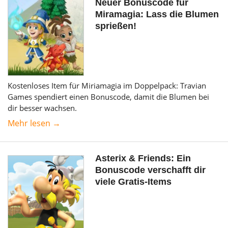
Neuer Bonuscode für
Miramagia: Lass die Blumen
sprießen!
Kostenloses Item für Miriamagia im Doppelpack: Travian
Games spendiert einen Bonuscode, damit die Blumen bei
dir besser wachsen.
Mehr lesen →
Asterix & Friends: Ein
Bonuscode verschafft dir
viele Gratis-Items