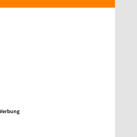
ANDROID
iPHONE & iPAD
NINTENDO 2DS/3DS
PS4
WII U
XBOX
NINTENDO SWITCH
Werbung