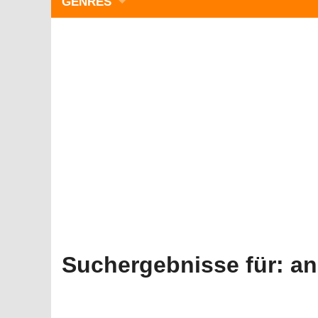
GENRES
WIMMELBILD
ZEITMANAGEMENT
3-GEWINNT
SIMULATOREN
ACTION
GESCHICKLICHKEIT
RÄTSEL & PUZZLE
KARTENSPIELE
STRATEGIE
Suchergebnisse für:
an