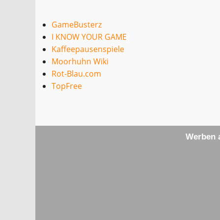
GameBusterz
I KNOW YOUR GAME
Kaffeepausenspiele
Moorhuhn Wiki
Rot-Blau.com
TopFree
Werben a