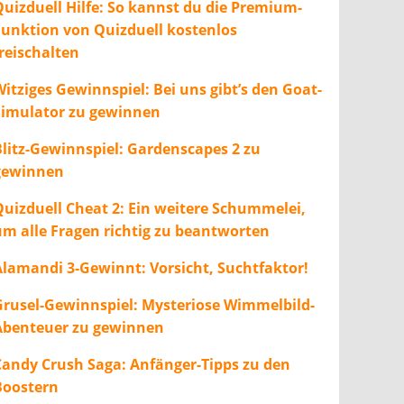
Quizduell Hilfe: So kannst du die Premium-
Funktion von Quizduell kostenlos
freischalten
itziges Gewinnspiel: Bei uns gibt’s den Goat-
Simulator zu gewinnen
Blitz-Gewinnspiel: Gardenscapes 2 zu
gewinnen
Quizduell Cheat 2: Ein weitere Schummelei,
um alle Fragen richtig zu beantworten
Alamandi 3-Gewinnt: Vorsicht, Suchtfaktor!
Grusel-Gewinnspiel: Mysteriose Wimmelbild-
Abenteuer zu gewinnen
Candy Crush Saga: Anfänger-Tipps zu den
Boostern