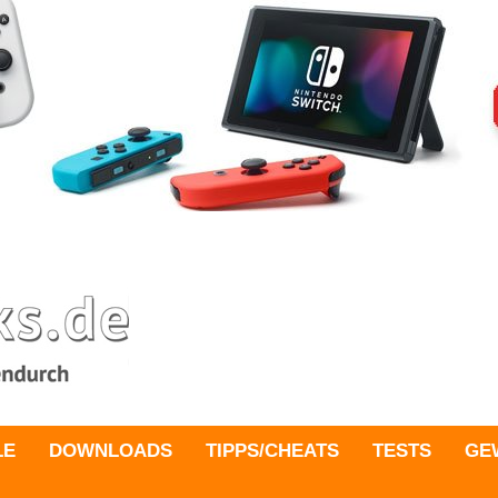
LE
DOWNLOADS
TIPPS/CHEATS
TESTS
GE